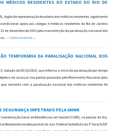
OS MÉDICOS RESIDENTES DO ESTADO DO RIO DE
, órgão de representação brasileiro dos médicos residentes, legalmente
ncondicional apoio aos colegas e médicos residentes do Rio de Janeiro
a 22 de dezembro de 2015 pela manutenção da paralisação nacional dos
CARTA DE APOIO À PARALISAÇÃO DOS MÉDICOS RESIDENTES DO E
iva. …
Continue lendo
→
ÃO TEMPORÁRIA DA PARALISAÇÃO NACIONAL DOS
, datado de 03/12/2015, que informa o início de paralisação por tempo
bjetivo de avançar nos pontos pautados pelo Movimento Nacional pela
que somente com a paralisação nacional dos médicos residentes foi
OBRE A INTERRUPÇÃO TEMPORÁRIA DA PARALISAÇÃO NACIONAL DOS MÉDICOS RESIDEN
E SEGURANÇA IMPETRADO PELA ANMR
 Coordenação Geral de Residências em Saúde (CGRS), na pessoa da Sra.
cos Residentes recebe parecer do Juiz Federal Substituto da 3ª Vara/SJDF