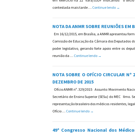
em exercício na 22ª Vara/SJDF indicando: “o ofíci
PUBLICADA
contestada mais tarde …
Continue lendo
→
NOTA DA ANMR SOBRE REUNIÕES EM BR
Em 16/12/2015, em Brasília, a ANMR apresentou for
Comissão de Educação da Câmara dos Deputados do B
poder legislativo, gerando forte apoio entre os d
NOTA DA ANMR SOBRE RE
reunião da …
Continue lendo
→
NOTA SOBRE O OFÍCIO CIRCULAR Nº 
DEZEMBRO DE 2015
Ofício ANMR nº. 329/2015 Assunto: Movimento Nacion
Secretário de Ensino Superior (SESu) do MEC Ilmo. 
representação brasileiro dos médicos residentes, leg
NOTA SOBRE O OFÍCIO CIRCU
Ofício …
Continue lendo
→
49º Congresso Nacional dos Médicos