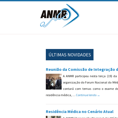
Pular para o conteúdo
ÚLTIMAS NOVIDADES
Reunião da Comissão de Integração 
A ANMR participou nesta terça (19) d
organização do Forum Nacional do Médi
contará com temas como o exame de 
Reunião da Com
residência médica, …
Continue lendo
→
Residência Médica no Cenário Atual