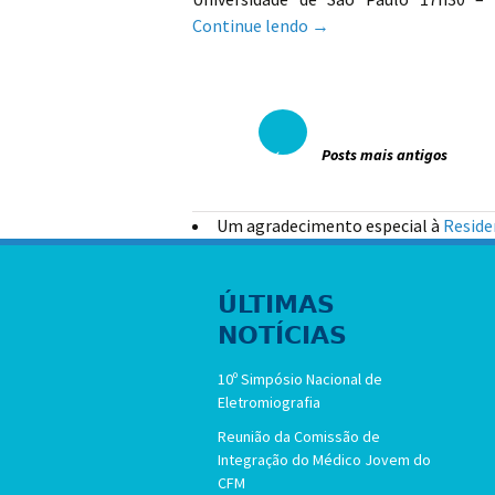
Continue lendo
PROGRAMAÇÃO DO 49º 
→
←
Posts mais antigos
Navegação por post
Um agradecimento especial à
Reside
ÚLTIMAS
NOTÍCIAS
10º Simpósio Nacional de
Eletromiografia
Reunião da Comissão de
Integração do Médico Jovem do
CFM