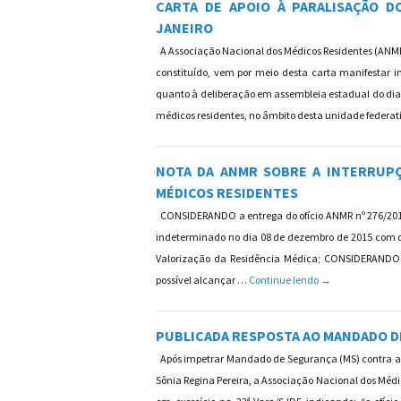
CARTA DE APOIO À PARALISAÇÃO D
JANEIRO
A Associação Nacional dos Médicos Residentes (ANMR)
constituído, vem por meio desta carta manifestar i
quanto à deliberação em assembleia estadual do di
médicos residentes, no âmbito desta unidade federat
NOTA DA ANMR SOBRE A INTERRUPÇ
MÉDICOS RESIDENTES
CONSIDERANDO a entrega do ofício ANMR nº 276/2015
indeterminado no dia 08 de dezembro de 2015 com o
Valorização da Residência Médica; CONSIDERANDO 
NOTA DA ANMR S
possível alcançar …
Continue lendo
→
PUBLICADA RESPOSTA AO MANDADO D
Após impetrar Mandado de Segurança (MS) contra a
Sônia Regina Pereira, a Associação Nacional dos Médi