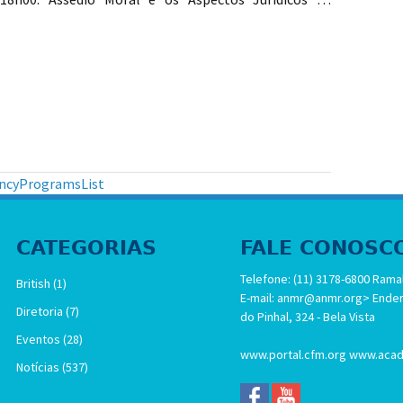
CONGRESSO NACIONAL DA ASSOCIAÇÃO NACIONAL DOS MÉDICOS
s
ncyProgramsList
CATEGORIAS
FALE CONOSC
Telefone: (11) 3178-6800 Ramal
British
(1)
E-mail:
anmr@anmr.org
> Ender
Diretoria
(7)
do Pinhal, 324 - Bela Vista
Eventos
(28)
www.portal.cfm.org
www.acad
Notícias
(537)