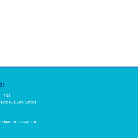
 RESIDENTES
O:
 - 134
eço: Rua São Carlos
emiamedica.com.br