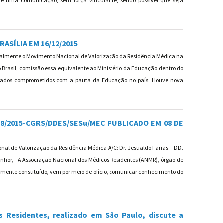
o é uma comunicação, sem força vinculante, sendo possível que seja
 RESPOSTA AO MANDADO DE SEGURANÇA IMPETRADO PELA ANMR
ASÍLIA EM 16/12/2015
malmente o Movimento Nacional de Valorização da Residência Médica na
rasil, comissão essa equivalente ao Ministério da Educação dentro do
eputados comprometidos com a pauta da Educação no país. Houve nova
UNIÕES EM BRASÍLIA EM 16/12/2015
28/2015-CGRS/DDES/SESu/MEC PUBLICADO EM 08 DE
al de Valorização da Residência Médica A/C: Dr. Jesualdo Farias – DD.
Senhor, A Associação Nacional dos Médicos Residentes (ANMR), órgão de
almente constituído, vem por meio de ofício, comunicar conhecimento do
LAR Nº 28/2015-CGRS/DDES/SESu/MEC PUBLICADO EM 08 DE DEZEMBRO DE 2015
 Residentes, realizado em São Paulo, discute a