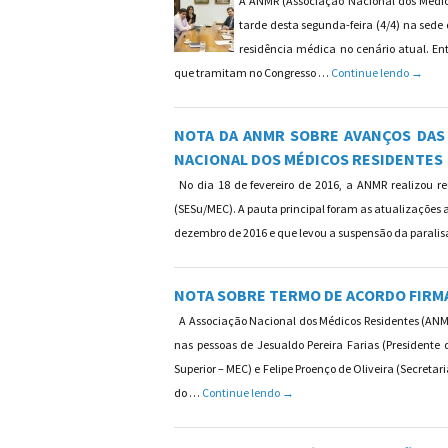
A ANMR (Associação Nacional dos Médico
tarde desta segunda-feira (4/4) na sede 
residência médica no cenário atual. Ent
Residê
que tramitam no Congresso …
Continue lendo
→
NOTA DA ANMR SOBRE AVANÇOS DAS
NACIONAL DOS MÉDICOS RESIDENTES
No dia 18 de fevereiro de 2016, a ANMR realizou r
(SESu/MEC). A pauta principal foram as atualizações 
dezembro de 2016 e que levou a suspensão da parali
NOTA SOBRE TERMO DE ACORDO FIRMA
A Associação Nacional dos Médicos Residentes (AN
nas pessoas de Jesualdo Pereira Farias (President
Superior – MEC) e Felipe Proenço de Oliveira (Secreta
NOTA SOBRE TERMO DE ACORDO 
do …
Continue lendo
→