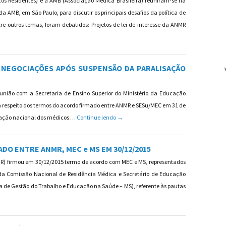
s Residentes) e a AMB (Associação Médica Brasileira) reuniram-se na
da AMB, em São Paulo, para discutir os principais desafios da política de
re outros temas, foram debatidos: Projetos de lei de interesse da ANMR
ncia Médica no Cenário Atual
 NEGOCIAÇÕES APÓS SUSPENSÃO DA PARALISAÇÃO
eunião com a Secretaria de Ensino Superior do Ministério da Educação
a respeito dos termos do acordo firmado entre ANMR e SESu/MEC em 31 de
NOTA DA ANMR SOBRE AVANÇOS DAS NEG
sação nacional dos médicos …
Continue lendo
→
DO ENTRE ANMR, MEC e MS EM 30/12/2015
MR) firmou em 30/12/2015 termo de acordo com MEC e MS, representados
e da Comissão Nacional de Residência Médica e Secretário de Educação
ria de Gestão do Trabalho e Educação na Saúde – MS), referente às pautas
FIRMADO ENTRE ANMR, MEC e MS EM 30/12/2015