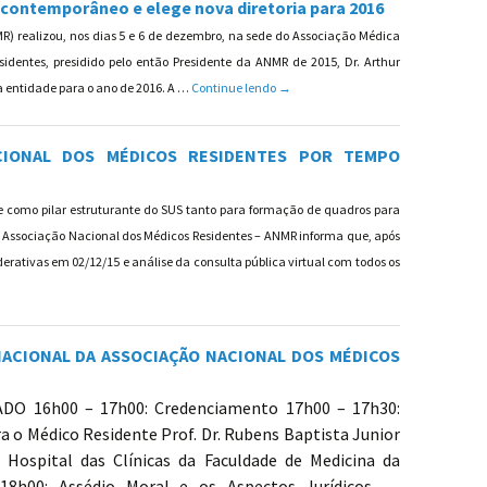
o contemporâneo e elege nova diretoria para 2016
R) realizou, nos dias 5 e 6 de dezembro, na sede do Associação Médica
sidentes, presidido pelo então Presidente da ANMR de 2015, Dr. Arthur
49º Congresso Nacional dos Médicos Re
 da entidade para o ano de 2016. A …
Continue lendo
→
CIONAL DOS MÉDICOS RESIDENTES POR TEMPO
e como pilar estruturante do SUS tanto para formação de quadros para
 Associação Nacional dos Médicos Residentes – ANMR informa que, após
erativas em 02/12/15 e análise da consulta pública virtual com todos os
 PARALISAÇÃO NACIONAL DOS MÉDICOS RESIDENTES POR TEMPO INDETERMINADO A PAR
ACIONAL DA ASSOCIAÇÃO NACIONAL DOS MÉDICOS
O 16h00 – 17h00: Credenciamento 17h00 – 17h30:
 o Médico Residente Prof. Dr. Rubens Baptista Junior
Hospital das Clínicas da Faculdade de Medicina da
18h00: Assédio Moral e os Aspectos Jurídicos …