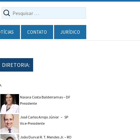
Pesquisar por:
TÍCIAS
CONTATO
JURÍDICO
Pareceres
Defesa Acadêmica
DIRETORIA:
Legislação
˄
F.A.Q
Naiara Costa Balderramas – DF
Presidente
José Carlos Arrojo Júnior – SP
Vice-Presidente
João Durval R. T. Mendes Jr. – RO