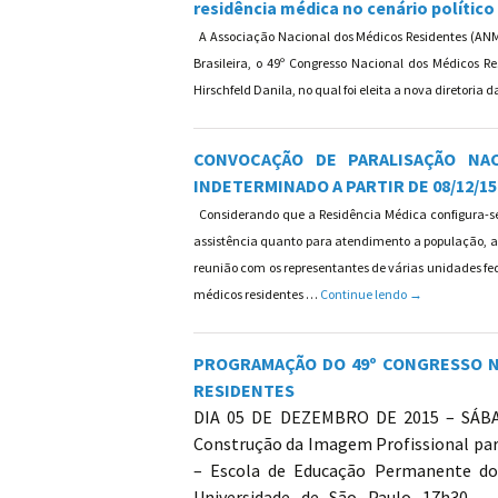
residência médica no cenário polític
A Associação Nacional dos Médicos Residentes (ANM
Brasileira, o 49º Congresso Nacional dos Médicos Re
Hirschfeld Danila, no qual foi eleita a nova diretoria
CONVOCAÇÃO DE PARALISAÇÃO NA
INDETERMINADO A PARTIR DE 08/12/15
Considerando que a Residência Médica configura-s
assistência quanto para atendimento a população, a
reunião com os representantes de várias unidades fed
CONVOCAÇÃO DE
médicos residentes …
Continue lendo
→
PROGRAMAÇÃO DO 49º CONGRESSO N
RESIDENTES
DIA 05 DE DEZEMBRO DE 2015 – SÁBAD
Construção da Imagem Profissional para
– Escola de Educação Permanente do 
Universidade de São Paulo 17h30 – 